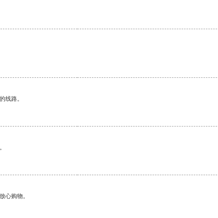
区的线路。
。
够放心购物。