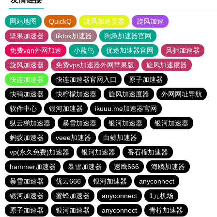
网站地图
QuickQ
旋风加速度器
旋风加速
坚果加速器
tiktok加速器
狗急加速器官网
免费vqn外网加速
小蓝鸟
优途加速器官网
风驰加速器
旋风加速器
免费vps加速器外网苹果版
旋风加速度器
快连加速器
快连加速器官网入口
原子加速器
快鸭加速器
快柠檬加速器
旋风加速度器
外网网址导航
软件中心
银河加速器
ikuuu.me加速器官网
纵云梯加速器
暴雪加速器
银河加速器
银河加速器
蚂蚁加速器
veee加速器
白鲸加速器
vp(永久免费)加速器
银河加速器
番石榴加速器
hammer加速器
暴雪加速器
速鹰666
海鸥加速器
暴雪加速器
优云666
银河加速器
anyconnect
银河加速器
蜜蜂加速器
anyconnect
1元机场
原子加速器
银河加速器
anyconnect
青柠加速器