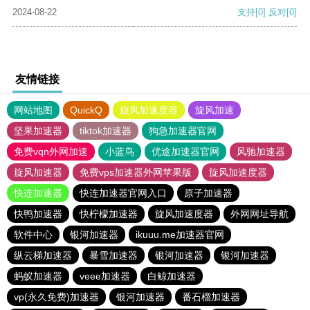
2024-08-22
支持
[0]
反对
[0]
友情链接
网站地图
QuickQ
旋风加速度器
旋风加速
坚果加速器
tiktok加速器
狗急加速器官网
免费vqn外网加速
小蓝鸟
优途加速器官网
风驰加速器
旋风加速器
免费vps加速器外网苹果版
旋风加速度器
快连加速器
快连加速器官网入口
原子加速器
快鸭加速器
快柠檬加速器
旋风加速度器
外网网址导航
软件中心
银河加速器
ikuuu.me加速器官网
纵云梯加速器
暴雪加速器
银河加速器
银河加速器
蚂蚁加速器
veee加速器
白鲸加速器
vp(永久免费)加速器
银河加速器
番石榴加速器