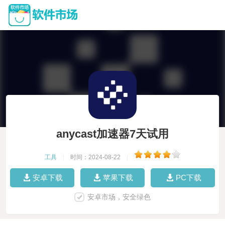
anycast加速器7天试用
工具
|
时间：2024-08-22
|
安卓下载
苹果下载
PC下载
安卓市场，安全绿色